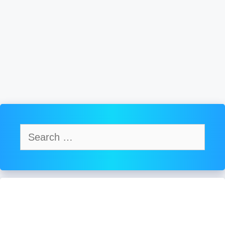
Search
for: