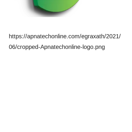
https://apnatechonline.com/egraxath/2021/
06/cropped-Apnatechonline-logo.png