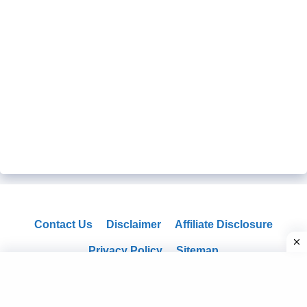
Contact Us
Disclaimer
Affiliate Disclosure
Privacy Policy
Sitemap
© 2020
ApnatechOnline
- All Rights Reserved