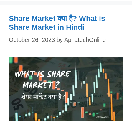
Share Market क्या है? What is
Share Market in Hindi
October 26, 2023
by
ApnatechOnline