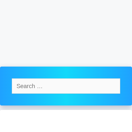
Search
for: