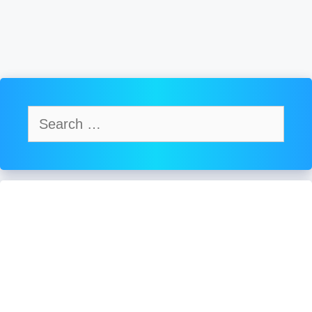
Search
for: