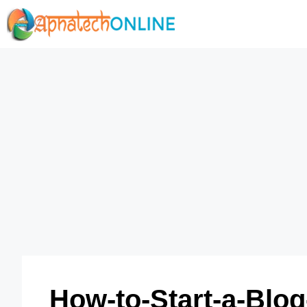
Skip
to
content
How-to-Start-a-Blog-in