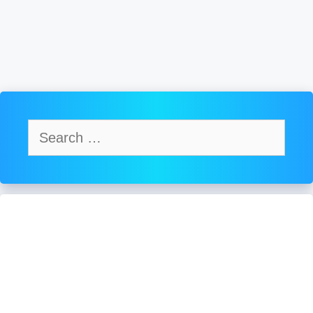
Search
for: